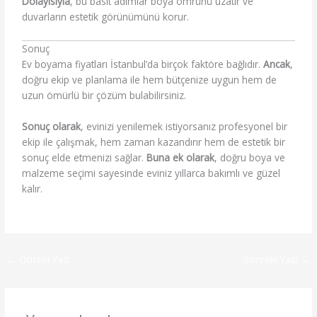
Dolayısıyla
, bu basit adımlar boya ömrünü uzatır ve
duvarların estetik görünümünü korur.
Sonuç
Ev boyama fiyatları İstanbul’da birçok faktöre bağlıdır.
Ancak
,
doğru ekip ve planlama ile hem bütçenize uygun hem de
uzun ömürlü bir çözüm bulabilirsiniz.
Sonuç olarak
, evinizi yenilemek istiyorsanız profesyonel bir
ekip ile çalışmak, hem zaman kazandırır hem de estetik bir
sonuç elde etmenizi sağlar.
Buna ek olarak
, doğru boya ve
malzeme seçimi sayesinde eviniz yıllarca bakımlı ve güzel
kalır.
←
Önceki Yazı
Sonraki Yazı
→