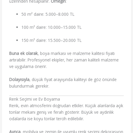
üzerinden hesaplanır.
Örneğin
:
50 m² daire: 5.000–8.000 TL
100 m² daire: 10.000–15.000 TL
150 m² daire: 15.500–20.000 TL
Buna ek olarak
, boya markası ve malzeme kalitesi fiyatı
artırabilir. Profesyonel ekipler, her zaman kaliteli malzeme
ve uygulama önerir.
Dolayısıyla
, düşük fiyat arayışında kaliteyi de göz önünde
bulundurmak gerekir.
Renk Seçimi ve Ev Boyama
Renk, evin atmosferini doğrudan etkiler. Küçük alanlarda açık
tonlar mekanı geniş ve ferah gösterir. Büyük ve aydınlık
odalarda ise koyu tonlar tercih edilebilir.
Ayrıca
, mobilya ve zemin ile uyumlu renk seçimi dekorasyon