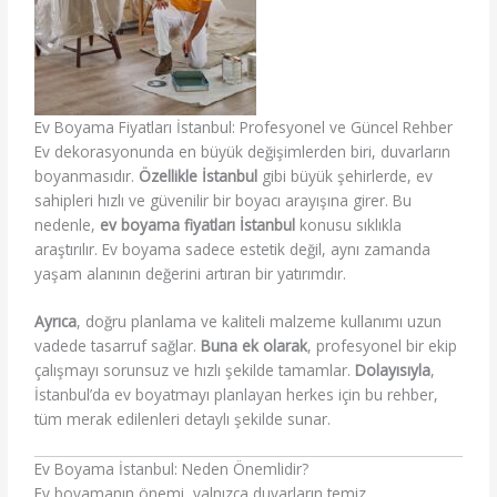
Ev Boyama Fiyatları İstanbul: Profesyonel ve Güncel Rehber
Ev dekorasyonunda en büyük değişimlerden biri, duvarların
boyanmasıdır.
Özellikle İstanbul
gibi büyük şehirlerde, ev
sahipleri hızlı ve güvenilir bir boyacı arayışına girer. Bu
nedenle,
ev boyama fiyatları İstanbul
konusu sıklıkla
araştırılır. Ev boyama sadece estetik değil, aynı zamanda
yaşam alanının değerini artıran bir yatırımdır.
Ayrıca
, doğru planlama ve kaliteli malzeme kullanımı uzun
vadede tasarruf sağlar.
Buna ek olarak
, profesyonel bir ekip
çalışmayı sorunsuz ve hızlı şekilde tamamlar.
Dolayısıyla
,
İstanbul’da ev boyatmayı planlayan herkes için bu rehber,
tüm merak edilenleri detaylı şekilde sunar.
Ev Boyama İstanbul: Neden Önemlidir?
Ev boyamanın önemi, yalnızca duvarların temiz