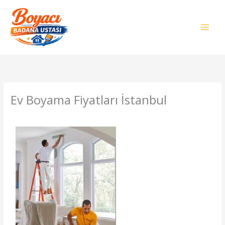
İçeriğe
atla
Ev Boyama Fiyatları İstanbul
Yorum bırakın
/
Genel
/ Yazan
admin