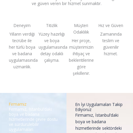
ve güven veren bir hizmet sunmaktır.
Deneyim
Titizlik
Müşteri
Hız ve Güven
Odaklılık
Yılların verdiği
Yüzey hazırlığı
Zamanında
tecrübe ile
ve boya
Her proje,
teslim ve
her türlü boya
uygulamasında
müşterimizin
güvenilir
ve badana
detay odaklı
ihtiyaç ve
hizmet.
uygulamasında
çalışma.
beklentilerine
uzmanlık.
göre
şekillenir.
Firmamız
En İyi Uygulamaları Takip
Firmamız, İstanbul’daki
Ediyoruz
boya ve badana
Firmamız, İstanbul’daki
hizmetlerinde çevre dostu
boya ve badana
ve sürdürülebilir
hizmetlerinde sektördeki
uygulamaları