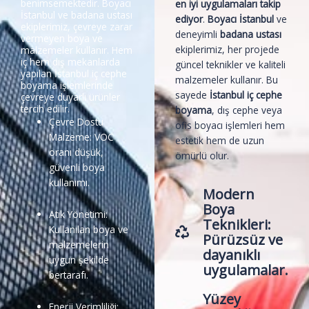
benimsemektedir. Boyacı
en iyi uygulamaları takip
İstanbul ve badana ustası
ediyor
.
Boyacı İstanbul
ve
ekiplerimiz, çevreye zarar
deneyimli
badana ustası
vermeyen boya ve
ekiplerimiz, her projede
malzemeler kullanır. Hem
iç hem dış mekanlarda
güncel teknikler ve kaliteli
yapılan İstanbul iç cephe
malzemeler kullanır. Bu
boyama işlemlerinde
sayede
İstanbul iç cephe
çevreye duyarlı ürünler
tercih edilir.
boyama
, dış cephe veya
Çevre Dostu
ofis boyacı işlemleri hem
Malzeme: VOC
estetik hem de uzun
oranı düşük,
ömürlü olur.
güvenli boya
kullanımı.
Modern
Boya
Atık Yönetimi:
Teknikleri:
Kullanılan boya ve
Pürüzsüz ve
malzemelerin
dayanıklı
uygun şekilde
uygulamalar.
bertarafı.
Yüzey
Enerji Verimliliği: