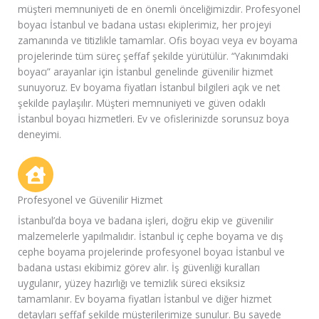
müşteri memnuniyeti de en önemli önceliğimizdir. Profesyonel
boyacı İstanbul ve badana ustası ekiplerimiz, her projeyi
zamanında ve titizlikle tamamlar. Ofis boyacı veya ev boyama
projelerinde tüm süreç şeffaf şekilde yürütülür. “Yakınımdaki
boyacı” arayanlar için İstanbul genelinde güvenilir hizmet
sunuyoruz. Ev boyama fiyatları İstanbul bilgileri açık ve net
şekilde paylaşılır. Müşteri memnuniyeti ve güven odaklı
İstanbul boyacı hizmetleri. Ev ve ofislerinizde sorunsuz boya
deneyimi.
Profesyonel ve Güvenilir Hizmet
İstanbul’da boya ve badana işleri, doğru ekip ve güvenilir
malzemelerle yapılmalıdır. İstanbul iç cephe boyama ve dış
cephe boyama projelerinde profesyonel boyacı İstanbul ve
badana ustası ekibimiz görev alır. İş güvenliği kuralları
uygulanır, yüzey hazırlığı ve temizlik süreci eksiksiz
tamamlanır. Ev boyama fiyatları İstanbul ve diğer hizmet
detayları şeffaf şekilde müşterilerimize sunulur. Bu sayede