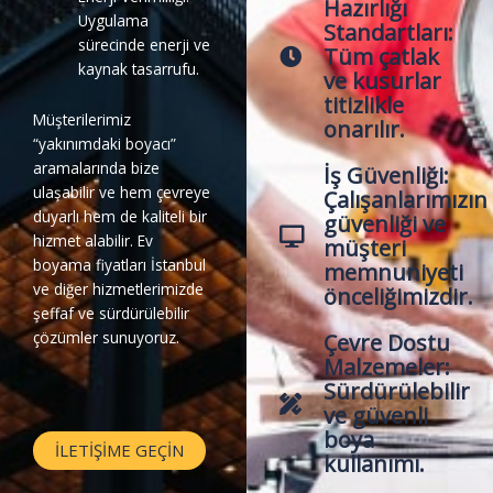
Hazırlığı
Uygulama
Standartları:
sürecinde enerji ve
Tüm çatlak
kaynak tasarrufu.
ve kusurlar
titizlikle
Müşterilerimiz
onarılır.
“yakınımdaki boyacı”
aramalarında bize
İş Güvenliği:
ulaşabilir ve hem çevreye
Çalışanlarımızın
duyarlı hem de kaliteli bir
güvenliği ve
hizmet alabilir. Ev
müşteri
boyama fiyatları İstanbul
memnuniyeti
ve diğer hizmetlerimizde
önceliğimizdir.
şeffaf ve sürdürülebilir
çözümler sunuyoruz.
Çevre Dostu
Malzemeler:
Sürdürülebilir
ve güvenli
boya
İLETIŞIME GEÇIN
kullanımı.