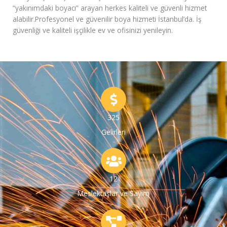
“yakınımdaki boyacı” arayan herkes kaliteli ve güvenli hizmet
alabilir.Profesyonel ve güvenilir boya hizmeti İstanbul’da. İş
güvenliği ve kaliteli işçilikle ev ve ofisinizi yenileyin.
325
Gelirleri
12
Meslektaşlar ve Sayım