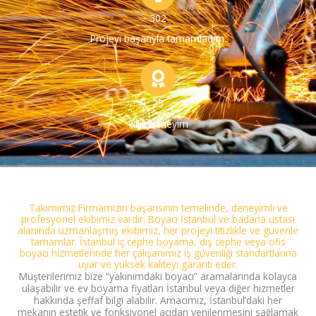
302
Projeyi başarıyla tamamladım.
25
Yıllık deneyim
Takımımız Firmamızın başarısının temelinde, deneyimli ve
profesyonel ekibimiz vardır. Boyacı İstanbul ve badana ustası
alanında uzmanlaşmış ekibimiz, her projeyi titizlikle ve güvenle
tamamlar. İstanbul iç cephe boyama, dış cephe veya ofis
boyacı hizmetlerinde her çalışanımız iş güvenliği standartlarına
uyar ve yüksek kaliteyi garanti eder.
Müşterilerimiz bize “yakınımdaki boyacı” aramalarında kolayca
ulaşabilir ve ev boyama fiyatları İstanbul veya diğer hizmetler
hakkında şeffaf bilgi alabilir. Amacımız, İstanbul’daki her
mekanın estetik ve fonksiyonel açıdan yenilenmesini sağlamak