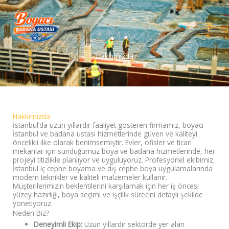
İçeriğe
atla
Hakkımızda
Hakkımızda
İstanbul’da uzun yıllardır faaliyet gösteren firmamız, boyacı
İstanbul ve badana ustası hizmetlerinde güven ve kaliteyi
öncelikli ilke olarak benimsemiştir. Evler, ofisler ve ticari
mekanlar için sunduğumuz boya ve badana hizmetlerinde, her
projeyi titizlikle planlıyor ve uyguluyoruz. Profesyonel ekibimiz,
İstanbul iç cephe boyama ve dış cephe boya uygulamalarında
modern teknikler ve kaliteli malzemeler kullanır.
Müşterilerimizin beklentilerini karşılamak için her iş öncesi
yüzey hazırlığı, boya seçimi ve işçilik sürecini detaylı şekilde
yönetiyoruz.
Neden Biz?
Deneyimli Ekip:
Uzun yıllardır sektörde yer alan