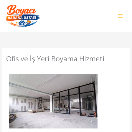
İçeriğe
atla
Ofis ve İş Yeri Boyama Hizmeti
/
Genel
/ Yazan
admin