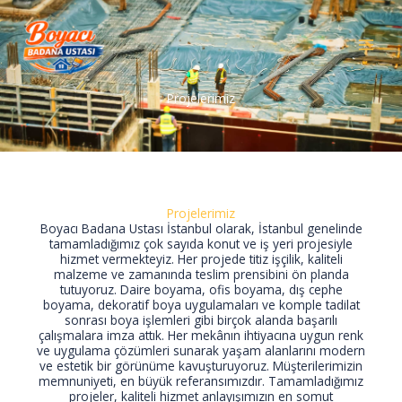
İçeriğe
atla
Projelerimiz
Projelerimiz
Boyacı Badana Ustası İstanbul olarak, İstanbul genelinde
tamamladığımız çok sayıda konut ve iş yeri projesiyle
hizmet vermekteyiz. Her projede titiz işçilik, kaliteli
malzeme ve zamanında teslim prensibini ön planda
tutuyoruz. Daire boyama, ofis boyama, dış cephe
boyama, dekoratif boya uygulamaları ve komple tadilat
sonrası boya işlemleri gibi birçok alanda başarılı
çalışmalara imza attık. Her mekânın ihtiyacına uygun renk
ve uygulama çözümleri sunarak yaşam alanlarını modern
ve estetik bir görünüme kavuşturuyoruz. Müşterilerimizin
memnuniyeti, en büyük referansımızdır. Tamamladığımız
projeler, kaliteli hizmet anlayışımızın en somut