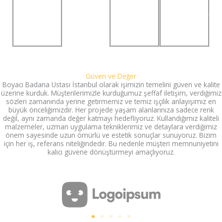
estetik
yenileme
sona
çözümler.
işlemleri.
profesyonel
hizmet.
Güven ve Değer
Boyacı Badana Ustası İstanbul olarak işimizin temelini güven ve kalite
üzerine kurduk. Müşterilerimizle kurduğumuz şeffaf iletişim, verdiğimiz
sözleri zamanında yerine getirmemiz ve temiz işçilik anlayışımız en
büyük önceliğimizdir. Her projede yaşam alanlarınıza sadece renk
değil, aynı zamanda değer katmayı hedefliyoruz. Kullandığımız kaliteli
malzemeler, uzman uygulama tekniklerimiz ve detaylara verdiğimiz
önem sayesinde uzun ömürlü ve estetik sonuçlar sunuyoruz. Bizim
için her iş, referans niteliğindedir. Bu nedenle müşteri memnuniyetini
kalıcı güvene dönüştürmeyi amaçlıyoruz.