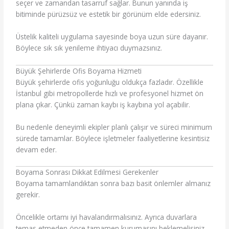
seçer ve zamandan tasarruf sağlar. Bunun yanında iş
bitiminde pürüzsüz ve estetik bir görünüm elde edersiniz.
Üstelik kaliteli uygulama sayesinde boya uzun süre dayanır.
Böylece sık sık yenileme ihtiyacı duymazsınız.
Büyük Şehirlerde Ofis Boyama Hizmeti
Büyük şehirlerde ofis yoğunluğu oldukça fazladır. Özellikle
İstanbul
gibi metropollerde hızlı ve profesyonel hizmet ön
plana çıkar. Çünkü zaman kaybı iş kaybına yol açabilir.
Bu nedenle deneyimli ekipler planlı çalışır ve süreci minimum
sürede tamamlar. Böylece işletmeler faaliyetlerine kesintisiz
devam eder.
Boyama Sonrası Dikkat Edilmesi Gerekenler
Boyama tamamlandıktan sonra bazı basit önlemler almanız
gerekir.
Öncelikle ortamı iyi havalandırmalısınız. Ayrıca duvarlara
temas etmeden önce tamamen kurumasını beklemelisiniz.