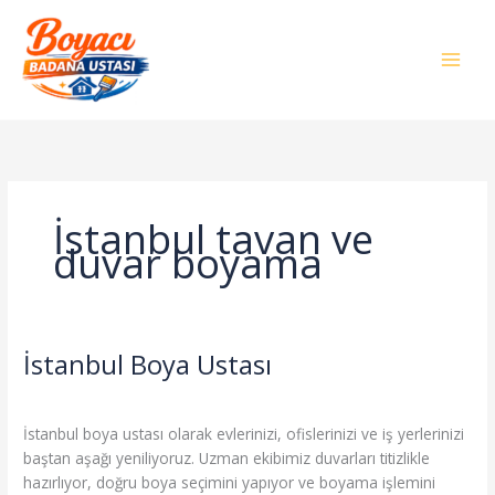
İçeriğe
atla
İstanbul tavan ve
duvar boyama
İstanbul Boya Ustası
İstanbul
Boya
Genel
/
admin
Ustası
İstanbul boya ustası olarak evlerinizi, ofislerinizi ve iş yerlerinizi
baştan aşağı yeniliyoruz. Uzman ekibimiz duvarları titizlikle
hazırlıyor, doğru boya seçimini yapıyor ve boyama işlemini