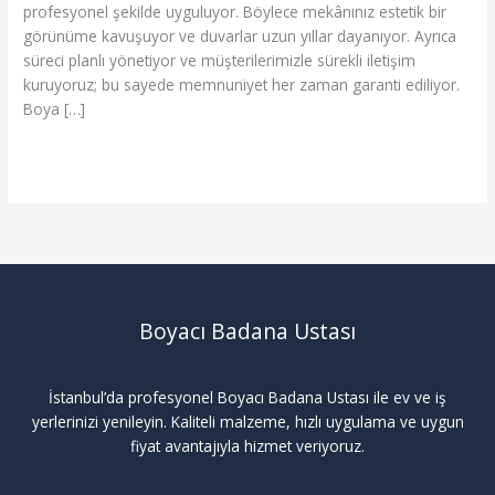
profesyonel şekilde uyguluyor. Böylece mekânınız estetik bir
görünüme kavuşuyor ve duvarlar uzun yıllar dayanıyor. Ayrıca
süreci planlı yönetiyor ve müşterilerimizle sürekli iletişim
kuruyoruz; bu sayede memnuniyet her zaman garanti ediliyor.
Boya […]
Read More »
Boyacı Badana Ustası
İstanbul’da profesyonel Boyacı Badana Ustası ile ev ve iş
yerlerinizi yenileyin. Kaliteli malzeme, hızlı uygulama ve uygun
fiyat avantajıyla hizmet veriyoruz.