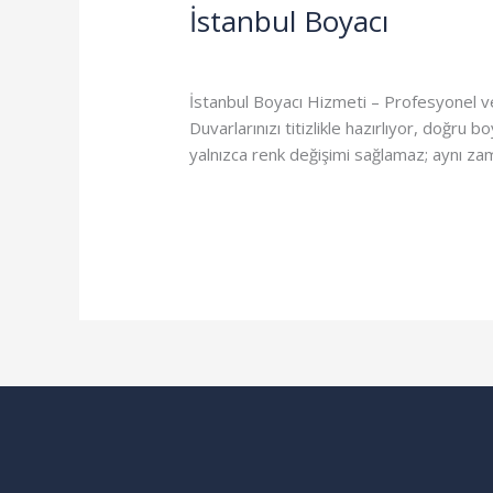
İstanbul Boyacı
İstanbul
Boyacı
Genel
/
admin
İstanbul Boyacı Hizmeti – Profesyonel ve G
Duvarlarınızı titizlikle hazırlıyor, doğru
yalnızca renk değişimi sağlamaz; aynı z
Read More »