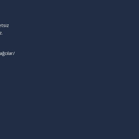
etsiz
z.
ağcılar/