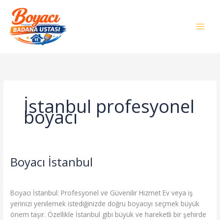
İçeriğe
atla
İstanbul profesyonel
boyacı
Boyacı İstanbul
Boyacı
İstanbul
Genel
/
admin
Boyacı İstanbul: Profesyonel ve Güvenilir Hizmet Ev veya iş
yerinizi yenilemek istediğinizde doğru boyacıyı seçmek büyük
önem taşır. Özellikle İstanbul gibi büyük ve hareketli bir şehirde