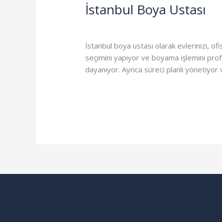
İstanbul Boya Ustası
İstanbul
Boya
Genel
/
admin
Ustası
İstanbul boya ustası olarak evlerinizi, ofi
seçimini yapıyor ve boyama işlemini prof
dayanıyor. Ayrıca süreci planlı yönetiyo
Read More »