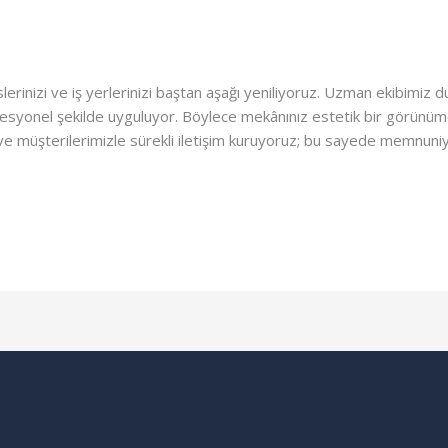
slerinizi ve iş yerlerinizi baştan aşağı yeniliyoruz. Uzman ekibimiz du
esyonel şekilde uyguluyor. Böylece mekânınız estetik bir görünüme
r ve müşterilerimizle sürekli iletişim kuruyoruz; bu sayede memnuni