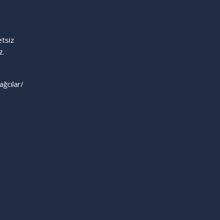
etsiz
z.
ağcılar/