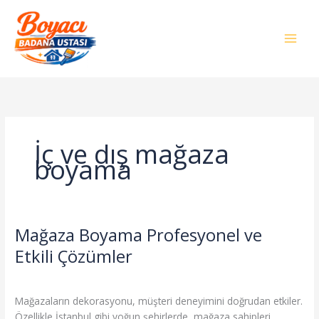
İçeriğe
atla
İç ve dış mağaza
boyama
Mağaza Boyama Profesyonel ve
Mağaza
Boyama
Etkili Çözümler
Profesyonel
Genel
/
admin
ve
Etkili
Mağazaların dekorasyonu, müşteri deneyimini doğrudan etkiler.
Çözümler
Özellikle İstanbul gibi yoğun şehirlerde, mağaza sahipleri,