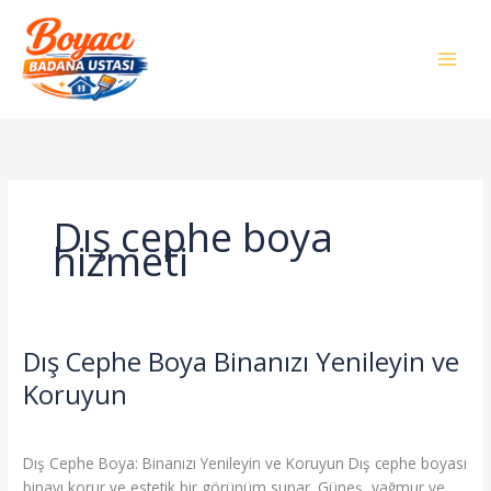
İçeriğe
atla
Dış cephe boya
hizmeti
Dış Cephe Boya Binanızı Yenileyin ve
Dış
Cephe
Koruyun
Boya
Genel
/
admin
Binanızı
Yenileyin
Dış Cephe Boya: Binanızı Yenileyin ve Koruyun Dış cephe boyası
ve
binayı korur ve estetik bir görünüm sunar. Güneş, yağmur ve