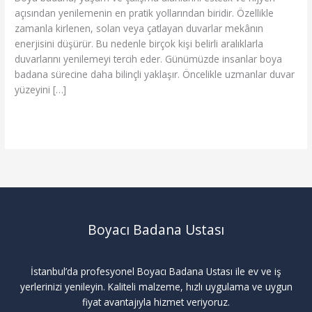
Yenileme
açısından yenilemenin en pratik yollarından biridir. Özellikle
Süreci
zamanla kirlenen, solan veya çatlayan duvarlar mekânın
enerjisini düşürür. Bu nedenle birçok kişi belirli aralıklarla
duvarlarını yenilemeyi tercih eder. Günümüzde insanlar boya
badana sürecine daha bilinçli yaklaşır. Öncelikle uzmanlar duvar
yüzeyini […]
Read More »
Boyacı Badana Ustası
İstanbul’da profesyonel Boyacı Badana Ustası ile ev ve iş
yerlerinizi yenileyin. Kaliteli malzeme, hızlı uygulama ve uygun
fiyat avantajıyla hizmet veriyoruz.