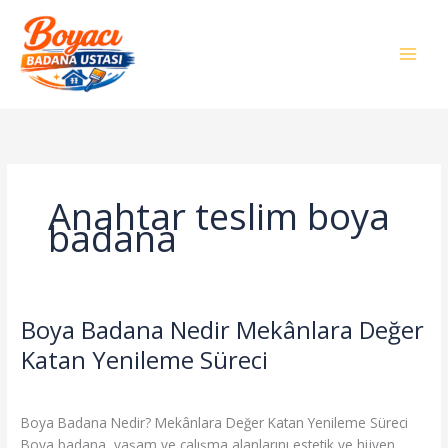
İçeriğe
atla
Anahtar teslim boya
badana
Boya Badana Nedir Mekânlara Değer
Boya
Badana
Katan Yenileme Süreci
Nedir
Genel
/
admin
Mekânlara
Değer
Boya Badana Nedir? Mekânlara Değer Katan Yenileme Süreci
Katan
Boya badana, yaşam ve çalışma alanlarını estetik ve hijyen