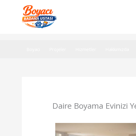
İçeriğe
atla
Boyacı
Projeler
Hizmetler
Hakkımızda
Daire Boyama Evinizi Ye
/
Genel
/ Yazan
admin