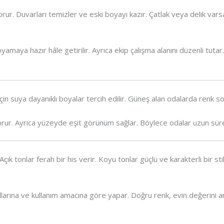
orur. Duvarları temizler ve eski boyayı kazır. Çatlak veya delik va
amaya hazır hâle getirilir. Ayrıca ekip çalışma alanını düzenli tut
 için suya dayanıklı boyalar tercih edilir. Güneş alan odalarda renk so
 korur. Ayrıca yüzeyde eşit görünüm sağlar. Böylece odalar uzun süre 
çık tonlar ferah bir his verir. Koyu tonlar güçlü ve karakterli bir sti
llarına ve kullanım amacına göre yapar. Doğru renk, evin değerini a