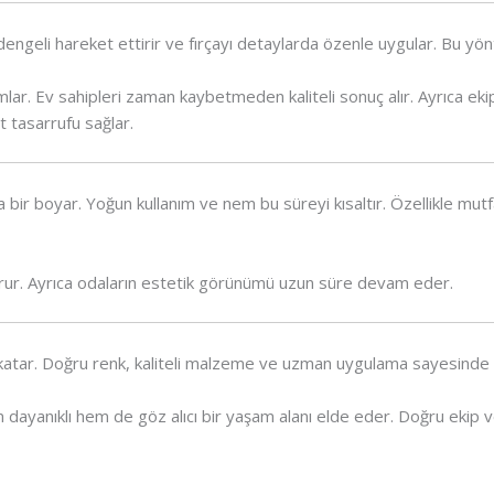
dengeli hareket ettirir ve fırçayı detaylarda özenle uygular. Bu yö
mlar. Ev sahipleri zaman kaybetmeden kaliteli sonuç alır. Ayrıca eki
tasarrufu sağlar.
lda bir boyar. Yoğun kullanım ve nem bu süreyi kısaltır. Özellikle mu
korur. Ayrıca odaların estetik görünümü uzun süre devam eder.
katar. Doğru renk, kaliteli malzeme ve uzman uygulama sayesinde 
m dayanıklı hem de göz alıcı bir yaşam alanı elde eder. Doğru ekip ve